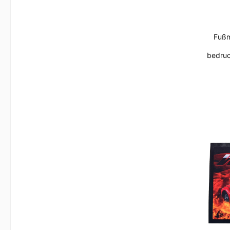
War
Fußmatte im F
bedruc
nicht
zuve
Nässe 
und S
To
Ve
Foto
uns
Rüc
R