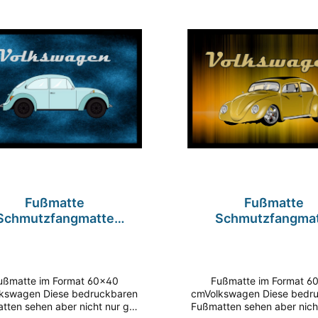
lle Qualität in Material und
Eingangsbereich. Tolle Qua
rarbeitung sowie brillanter
Material und Verarbeitun
druck machen diese Matte zu
brillanter Fotodruck mach
erer beliebtesten Fußmatte.
Matte zu unserer belieb
kseite rutschfest Entspricht
Fußmatte. Rückseite ruts
EACH Verordnung (EG) Nr.
Entspricht REACH Verordn
1907/2006
Nr. 1907/2006
Fußmatte
Fußmatte
Schmutzfangmatte
Schmutzfangma
Volkswagen alt blau
Volkswagen alt g
chfest F1033 60x40 cm
rutschfest F1034 6
atte im Format 60x40
Fußmatte im Format 60x40
kswagen Diese bedruckbaren
cmVolkswagen Diese bedr
tten sehen aber nicht nur gut
Fußmatten sehen aber nich