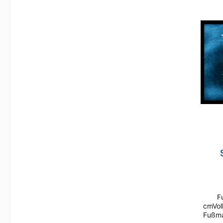
To
Ve
Foto
uns
Rüc
R
ruts
Fußm
cmVol
Fußma