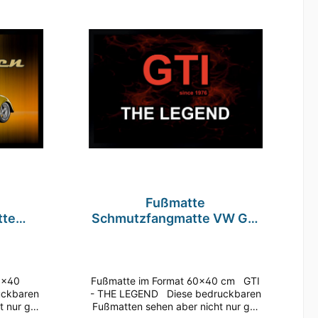
lität in
Fotodruck machen diese Matte zu
g sowie
unserer beliebtesten Fußmatte.
en diese
Rückseite rutschfest Entspricht
testen
REACH Verordnung (EG) Nr.
chfest
1907/2006
ung (EG)
Fußmatte
tte
Schmutzfangmatte VW GTI
old
Volkswagen F127 60x40 cm
0x40 cm
Fußmatte im Format 60x40 cm GTI
uckbaren
- THE LEGEND Diese bedruckbaren
t nur gut
Fußmatten sehen aber nicht nur gut