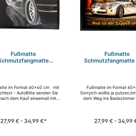
Fußmatte
Fußmatte
Schmutzfangmatte
Schmutzfangmatte 
tschfest Wunschtext
Putzen Weg Badez
 Studie F056 60x40 cm
Lappen F618 60x4
 60x40 cm mit
Fußmatte im Format 60x40 cm
htext - AutoBitte senden Sie
SorryIch wollte ja putzen,bi
nach dem Kauf eineemail mit
dem Weg ins Badezimmer g
hrem Wunschtext Diese
worden.Nun ist der Lapp
kbaren Fußmatten sehen aber
Diese bedruckbaren Fuß
 nur gut aus, sie nehmen auch
sehen aber nicht nur gut a
rlässig Schmutz, Staub und
nehmen auch zuverlässig 
27,99 € - 34,99 €*
27,99 € - 34,99 
auf und sorgen so für Hygiene
Staub und Nässe auf und s
auberkeit im Eingangsbereich.
für Hygiene und Sauberk