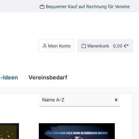
Bequemer Kauf auf Rechnung für Vereine
Mein Konto
Warenkorb
0,00 €*
-Ideen
Vereinsbedarf
r Rallye
Polo-Shirts Kleintierzucht
bedruckte T-Shirts
Polo-Shirts Kaninchen
T-Shirt Sprüche
Polo-Shirts Ziergeflügel
T-Shirts Kleintierzucht
Polo-Shirts Hunde