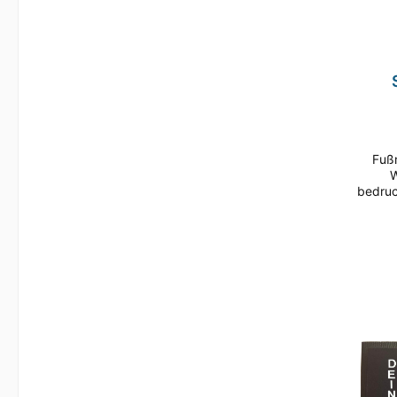
ru
A
Fußmatte im
W
bedruc
nicht
zuve
Nässe 
und S
To
Ve
Foto
uns
Rüc
R