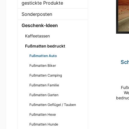
Städte / Länder
Kaffee
Fußmat
gestickte Produkte
Hobbies m. eigenem Text
Kaffeeb
Fußmat
Sonderposten
Kaffee
Fußmat
Geschenk-Ideen
Kaffee
Fußmat
Zur Kategorie gestickte Produkte
Kaffeetassen
Kaffee
Fußmat
Fußmatten bedruckt
Fußmat
Ausstellungsbedarf Kleintierzucht
Basecaps 
Fußmatten Auto
Sc
Fußmat
Basecap
Fußmatten Biker
Bike
Fußmat
Fußmatten Camping
Baseca
Fußmat
Fußmatten Familie
Baseca
Fußmatte im
We
Fußmat
Fußmatten Garten
Baseca
bedruc
nicht
Fußmat
Fußmatten Geflügel / Tauben
Baseca
zuve
Fußmat
Nässe 
Fußmatten Hexe
Basecap
und S
Fußmat
To
Fußmatten Hunde
Ve