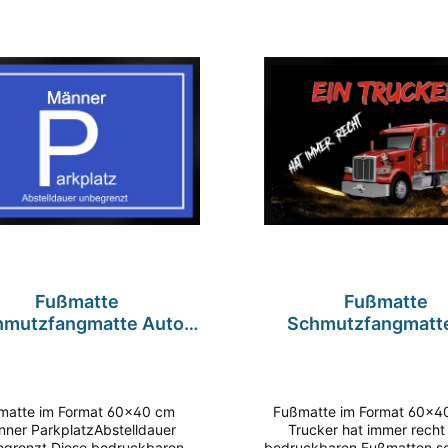
ten sonstige
druck machen diese Matte zu
Fotodruck machen diese M
erer beliebtesten Fußmatte.
unserer beliebtesten Fuß
kseite rutschfest Entspricht
Rückseite rutschfest Ent
urstbretter
Windfänger
EACH Verordnung (EG) Nr.
REACH Verordnung (EG
1907/2006
1907/2006
Fußmatte
Fußmatte
hmutzfangmatte Auto
Schmutzfangmatte
Männer Parkplatz
Trucker hat immer 
telldauer F410 60x40
F263 60x40 c
cm
 Format 60x40 cm
Fußmatte im Format 60x40 cm Ein
ner ParkplatzAbstelldauer
Trucker hat immer recht
egrenzt Diese bedruckbaren
bedruckbaren Fußmatten s