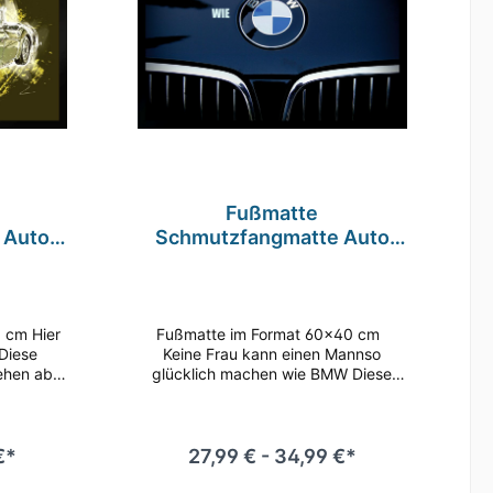
l
Polo-Shirts sonsitge Kleintiere
sonstige
Polo-Shirts Geflügel
Polo-Shirts Tauben
Fußmatte
ntierzucht
Adventskalender
 Auto
Schmutzfangmatte Auto
 cm
Frau Mann Glücklich F374
60x40 cm
Fußmatte im Format 60x40 cm
Diese
Keine Frau kann einen Mannso
ehen aber
glücklich machen wie BMW Diese
men auch
bedruckbaren Fußmatten sehen aber
aub und
nicht nur gut aus, sie nehmen auch
r Hygiene
zuverlässig Schmutz, Staub und
sbereich.
Nässe auf und sorgen so für Hygiene
€*
27,99 € - 34,99 €*
al und
und Sauberkeit im Eingangsbereich.
anter
Tolle Qualität in Material und