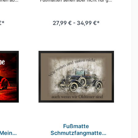
men auch
aus, sie nehmen auch zuverlässig
aub und
Schmutz, Staub und Nässe auf und
r Hygiene
sorgen so für Hygiene und
sbereich.
Sauberkeit im Eingangsbereich. Tolle
€*
27,99 € - 34,99 €*
al und
Qualität in Material und Verarbeitung
anter
sowie brillanter Fotodruck machen
atte zu
diese Matte zu unserer beliebtesten
matte.
Fußmatte. Rückseite rutschfest
spricht
Entspricht REACH Verordnung (EG)
) Nr.
Nr. 1907/2006
Fußmatte
Meine
Schmutzfangmatte