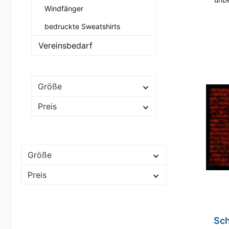
Windfänger
Fußma
aus,
bedruckte Sweatshirts
Schmu
s
Vereinsbedarf
Sauber
Qualit
sowie
diese
Fuß
Größe
Entsp
Preis
Größe
Preis
Sc