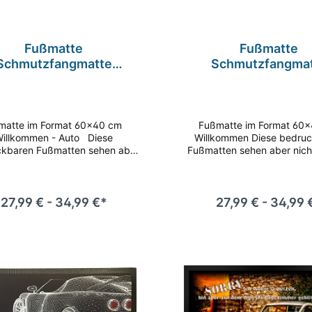
Fußmatte
Fußmatte
Schmutzfangmatte
Schmutzfangma
tschfest Willkommen
rutschfest Willk
uto F055 60x40 cm
Auto F556 60x40
 Format 60x40 cm
Fußmatte im Format 60x40 cm
illkommen - Auto Diese
Willkommen Diese bedru
kbaren Fußmatten sehen aber
Fußmatten sehen aber nich
 nur gut aus, sie nehmen auch
aus, sie nehmen auch zuv
rlässig Schmutz, Staub und
Schmutz, Staub und Nässe
auf und sorgen so für Hygiene
sorgen so für Hygiene
auberkeit im Eingangsbereich.
Sauberkeit im Eingangsberei
27,99 € - 34,99 €*
27,99 € - 34,99 
lle Qualität in Material und
Qualität in Material und Ver
rarbeitung sowie brillanter
sowie brillanter Fotodruc
druck machen diese Matte zu
diese Matte zu unserer bel
erer beliebtesten Fußmatte.
Fußmatte. Rückseite ruts
kseite rutschfest Entspricht
Entspricht REACH Verordn
EACH Verordnung (EG) Nr.
Nr. 1907/2006
1907/2006