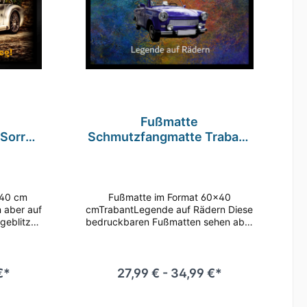
Fußmatte
Sorry
Schmutzfangmatte Trabant
immer
Legende auf Rädern F1035
0 cm
60x40 cm
Fußmatte im Format 60x40
n aber auf
cmTrabantLegende auf Rädern Diese
eblitzt
bedruckbaren Fußmatten sehen aber
en weg!
nicht nur gut aus, sie nehmen auch
matten
zuverlässig Schmutz, Staub und
us, sie
Nässe auf und sorgen so für Hygiene
Schmutz,
und Sauberkeit im Eingangsbereich.
€*
27,99 € - 34,99 €*
orgen so
Tolle Qualität in Material und
eit im
Verarbeitung sowie brillanter