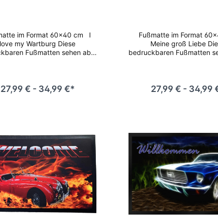
tburg F326 60x40 cm
große Liebe Auto 
60x40 cm
ormat 60x40 cm I
Fußmatte im Format 60x40 cm
love my Wartburg Diese
Meine groß Liebe Di
kbaren Fußmatten sehen aber
bedruckbaren Fußmatten s
 nur gut aus, sie nehmen auch
nicht nur gut aus, sie neh
rlässig Schmutz, Staub und
zuverlässig Schmutz, St
auf und sorgen so für Hygiene
Nässe auf und sorgen so fü
auberkeit im Eingangsbereich.
und Sauberkeit im Eingang
27,99 € - 34,99 €*
27,99 € - 34,99 
lle Qualität in Material und
Tolle Qualität in Materi
rarbeitung sowie brillanter
Verarbeitung sowie brill
druck machen diese Matte zu
Fotodruck machen diese M
erer beliebtesten Fußmatte.
unserer beliebtesten Fuß
kseite rutschfest Entspricht
Rückseite rutschfest Ent
EACH Verordnung (EG) Nr.
REACH Verordnung (EG
1907/2006
1907/2006