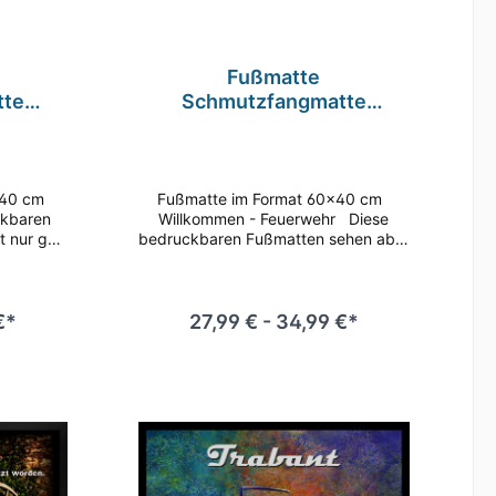
Fußmatte
tte
Schmutzfangmatte
ommen
rutschfest Willkommen
 cm
Feuerwehr F054 60x40 cm
Fußmatte im Format 60x40 cm
ckbaren
Willkommen - Feuerwehr Diese
t nur gut
bedruckbaren Fußmatten sehen aber
erlässig
nicht nur gut aus, sie nehmen auch
 auf und
zuverlässig Schmutz, Staub und
 und
Nässe auf und sorgen so für Hygiene
ch. Tolle
und Sauberkeit im Eingangsbereich.
€*
27,99 € - 34,99 €*
arbeitung
Tolle Qualität in Material und
k machen
Verarbeitung sowie brillanter
iebtesten
Fotodruck machen diese Matte zu
chfest
unserer beliebtesten Fußmatte.
ung (EG)
Rückseite rutschfest Entspricht
REACH Verordnung (EG) Nr.
1907/2006