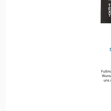
ru
Auto
Fußmatte im Format
Wunsc
uns 
I
bedruc
nicht
zuve
Nässe 
und S