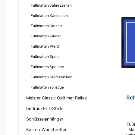
Festivalbecher Kleintierzucht
Fußmat
Foto
Fußmatten Jahreszeiten
uns
Fußmatten Kaninchen
Rüc
Schlüsselanhänger
Käse- / W
R
Zur Kategorie Kleintierzucht
Fußmatten Katzen
Fußmatten Kinder
Fußmatten Pferd
Fußmatten Sport
Fußmatten Sprüche
Zur Kategorie Geschenk-Ideen
Fußmatten Sternzeichen
Fußmatten sonstige
Sc
Meister Classic Oldtimer Rallye
bedruckte T-Shirts
Abs
Schlüsselanhänger
Fußmatte im
Män
Käse- / Wurstbretter
unb