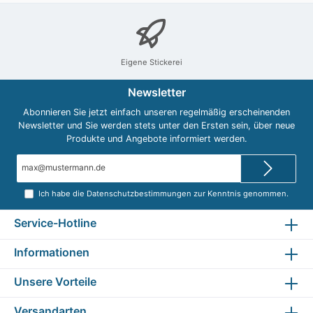
Eigene Stickerei
Newsletter
Abonnieren Sie jetzt einfach unseren regelmäßig erscheinenden
Newsletter und Sie werden stets unter den Ersten sein, über neue
Produkte und Angebote informiert werden.
E-
Mail-
Adresse*
Ich habe die
Datenschutzbestimmungen
zur Kenntnis genommen.
Service-Hotline
Informationen
Unsere Vorteile
Versandarten