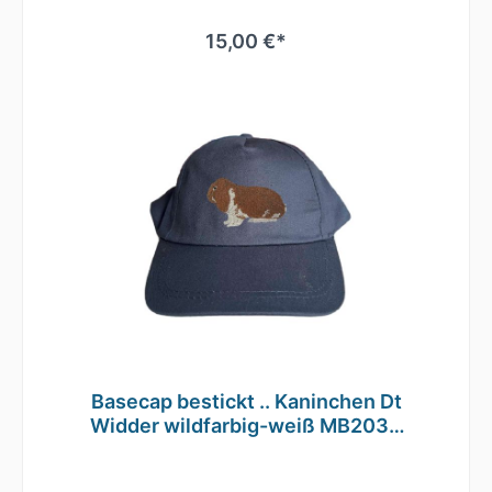
Größe anhand des Klettverschlusses
regulieren.Durch die seitlichen Luftösen und
15,00 €*
dem nahtlosen Schirm ist ein angenehmes
Tragegefühl gegeben.Es ist auch
hervorragend zum Besticken oder Bedrucken
geeignetMaterial: 100% gebürstete
BaumwolleEinheitsgrößeRip-Strip
VerschlussHalbmondausschnitt hintenTwill
Basecap bestickt .. Kaninchen Dt
Widder wildfarbig-weiß MB2033
grau