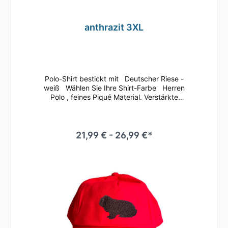
anthrazit 3XL
Polo-Shirt bestickt mit Deutscher Riese -
weiß Wählen Sie Ihre Shirt-Farbe Herren
Polo , feines Piqué Material. Verstärkte
Knopfleiste mit drei Ton in Ton Knöpfen.
Kurzarm, Doppelnähte an Ärmeln, Saum und
Kragen. 3fach Paspel am Kragen,
Nackenband, 100% Combed Cotton,
21,99 € - 26,99 €*
einlaufvorbehandelt, waschbar bis 60°C ohne
Weichspüler, Schleudern max 800 Rpm
(UpM) und trocknergeeignet bei niedriger
Temperatur , leicht feucht. Material: Farben
100% Baumwolle Farbe Sport grey 85%
Baumwolle 15% Viskose