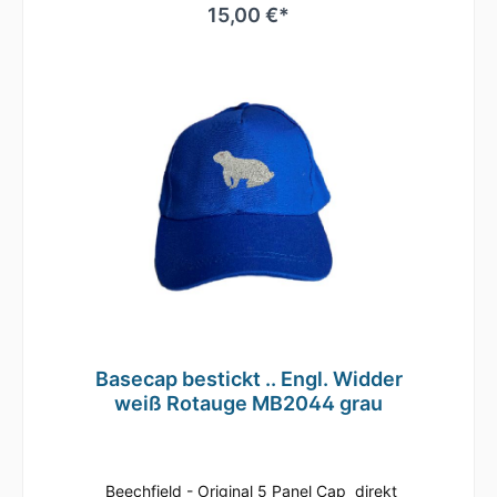
regulieren.Durch die seitlichen Luftösen und
15,00 €*
dem nahtlosen Schirm ist ein angenehmes
Tragegefühl gegeben.Es ist auch
hervorragend zum Besticken oder Bedrucken
geeignetMaterial: 100% gebürstete
BaumwolleEinheitsgrößeRip-Strip
VerschlussHalbmondausschnitt hintenTwill
Basecap bestickt .. Engl. Widder
weiß Rotauge MB2044 grau
Beechfield - Original 5 Panel Cap direkt