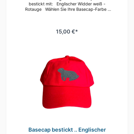
bestickt mit: Englischer Widder weiß -
Rotauge Wählen Sie Ihre Basecap-Farbe
Dieses klassische 5 Panel Basecap ist immer
ein guter Begleiter.Bequem läßt sich die
Größe anhand des Klettverschlusses
regulieren.Durch die seitlichen Luftösen und
15,00 €*
dem nahtlosen Schirm ist ein angenehmes
Tragegefühl gegeben.Es ist auch
hervorragend zum Besticken oder Bedrucken
geeignetMaterial: 100% gebürstete
BaumwolleEinheitsgrößeRip-Strip
VerschlussHalbmondausschnitt hintenTwill
Basecap bestickt .. Englischer