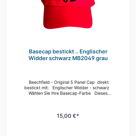
Basecap bestickt .. Englischer
Widder schwarz MB2049 grau
Beechfield - Original 5 Panel Cap direkt
bestickt mit: Englischer Widder - schwarz
Wählen Sie Ihre Basecap-Farbe Dieses
klassische 5 Panel Basecap ist immer ein
guter Begleiter.Bequem läßt sich die Größe
anhand des Klettverschlusses
regulieren.Durch die seitlichen Luftösen und
15,00 €*
dem nahtlosen Schirm ist ein angenehmes
Tragegefühl gegeben.Es ist auch
hervorragend zum Besticken oder Bedrucken