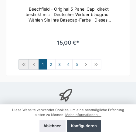
Beechfield - Original 5 Panel Cap direkt
bestickt mit: Deutscher Widder blaugrau
Wählen Sie Ihre Basecap-Farbe Dieses
klassische 5 Panel Basecap ist immer ein
guter Begleiter.Bequem läßt sich die Größe
anhand des Klettverschlusses
regulieren.Durch die seitlichen Luftösen und
15,00 €*
dem nahtlosen Schirm ist ein angenehmes
Tragegefühl gegeben.Es ist auch
hervorragend zum Besticken oder Bedrucken
geeignetMaterial: 100% gebürstete
1
2
3
4
5
BaumwolleEinheitsgrößeRip-Strip
VerschlussHalbmondausschnitt hintenTwill
Eigene Stickerei
Diese Website verwendet Cookies, um eine bestmögliche Erfahrung
bieten zu können.
Mehr Informationen ...
Newsletter
Ablehnen
Konfigurieren
Abonnieren Sie jetzt einfach unseren regelmäßig erscheinenden
Newsletter und Sie werden stets unter den Ersten sein, über neue