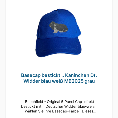
hervorragend zum Besticken oder Bedrucken
geeignetMaterial: 100% gebürstete
BaumwolleEinheitsgrößeRip-Strip
VerschlussHalbmondausschnitt hintenTwill
Basecap bestickt .. Kaninchen Dt.
Widder blau weiß MB2025 grau
Beechfield - Original 5 Panel Cap direkt
bestickt mit: Deutscher Widder blau-weiß
Wählen Sie Ihre Basecap-Farbe Dieses
klassische 5 Panel Basecap ist immer ein