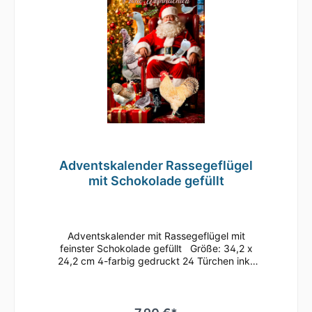
VerschlussHalbmondausschnitt hintenTwill
Adventskalender Rassegeflügel
mit Schokolade gefüllt
Adventskalender mit Rassegeflügel mit
feinster Schokolade gefüllt Größe: 34,2 x
24,2 cm 4-farbig gedruckt 24 Türchen inkl.
Aufsteller zum Aufhängen oder Aufstellen
Inhalt: feinste Vollmilchschokolade (mind.
30% Kakao) Fairtrade-Kakao gemäß FLO-
ID41039 MHD: bis April 2026 bei