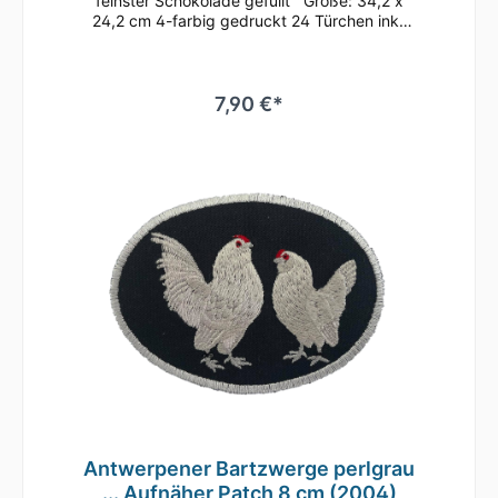
feinster Schokolade gefüllt Größe: 34,2 x
24,2 cm 4-farbig gedruckt 24 Türchen inkl.
Aufsteller zum Aufhängen oder Aufstellen
Inhalt: feinste Vollmilchschokolade (mind.
30% Kakao) Fairtrade-Kakao gemäß FLO-
ID41039 MHD: bis April 2026 bei
7,90 €*
sachgerechter LagerungInhaltsstoffeZucker
41%, VOLLMILCHPULVER,
Kakaobutter,Kakaomasse, gemahlene
HASELNÜSSE,Emulgator aus SOJA (E322),
natürliche Aromen NährwerteNährwerte je
100 g:Energie 2346 kJ / 562 kcalFett 35
gdavon gesättigte Fettsäuren 21
gKohlenhydrate 53 gdavon Zucker 52
gEiweiß 7, 7 gSalz 0,20 g
Antwerpener Bartzwerge perlgrau
... Aufnäher Patch 8 cm (2004)