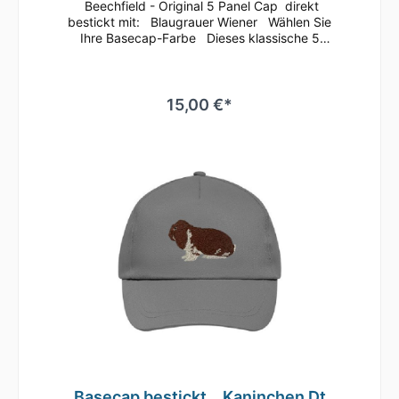
Beechfield - Original 5 Panel Cap direkt
bestickt mit: Blaugrauer Wiener Wählen Sie
Ihre Basecap-Farbe Dieses klassische 5
Panel Basecap ist immer ein guter
Begleiter.Bequem läßt sich die Größe anhand
des Klettverschlusses regulieren.Durch die
seitlichen Luftösen und dem nahtlosen
15,00 €*
Schirm ist ein angenehmes Tragegefühl
gegeben.Es ist auch hervorragend zum
Besticken oder Bedrucken geeignetMaterial:
100% gebürstete
BaumwolleEinheitsgrößeRip-Strip
VerschlussHalbmondausschnitt hintenTwill
Basecap bestickt .. Kaninchen Dt