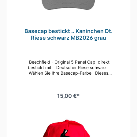
Basecap bestickt .. Kaninchen Dt.
Riese schwarz MB2026 grau
Beechfield - Original 5 Panel Cap direkt
bestickt mit: Deutscher Riese schwarz
Wählen Sie Ihre Basecap-Farbe Dieses
klassische 5 Panel Basecap ist immer ein
guter Begleiter.Bequem läßt sich die Größe
anhand des Klettverschlusses
regulieren.Durch die seitlichen Luftösen und
15,00 €*
dem nahtlosen Schirm ist ein angenehmes
Tragegefühl gegeben.Es ist auch
hervorragend zum Besticken oder Bedrucken
geeignetMaterial: 100% gebürstete
BaumwolleEinheitsgrößeRip-Strip
VerschlussHalbmondausschnitt hintenTwill