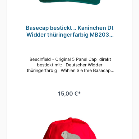
Basecap bestickt .. Kaninchen Dt
Widder thüringerfarbig MB2032
grau
Beechfield - Original 5 Panel Cap direkt
bestickt mit: Deutscher Widder
thüringerfarbig Wählen Sie Ihre Basecap-
Farbe Dieses klassische 5 Panel Basecap ist
immer ein guter Begleiter.Bequem läßt sich
die Größe anhand des Klettverschlusses
regulieren.Durch die seitlichen Luftösen und
15,00 €*
dem nahtlosen Schirm ist ein angenehmes
Tragegefühl gegeben.Es ist auch
hervorragend zum Besticken oder Bedrucken
geeignetMaterial: 100% gebürstete
BaumwolleEinheitsgrößeRip-Strip
VerschlussHalbmondausschnitt hintenTwill