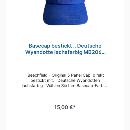
Basecap bestickt .. Deutsche
Wyandotte lachsfarbig MB2068
grau
Beechfield - Original 5 Panel Cap direkt
bestickt mit: Deutsche Wyandotten
lachsfarbig Wählen Sie Ihre Basecap-Farbe
Dieses klassische 5 Panel Basecap ist immer
ein guter Begleiter.Bequem läßt sich die
Größe anhand des Klettverschlusses
regulieren.Durch die seitlichen Luftösen und
15,00 €*
dem nahtlosen Schirm ist ein angenehmes
Tragegefühl gegeben.Es ist auch
hervorragend zum Besticken oder Bedrucken
geeignetMaterial: 100% gebürstete