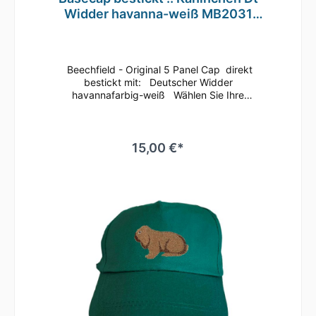
Widder havanna-weiß MB2031
grau
Beechfield - Original 5 Panel Cap direkt
bestickt mit: Deutscher Widder
havannafarbig-weiß Wählen Sie Ihre
Basecap-Farbe Dieses klassische 5 Panel
Basecap ist immer ein guter
Begleiter.Bequem läßt sich die Größe anhand
des Klettverschlusses regulieren.Durch die
15,00 €*
seitlichen Luftösen und dem nahtlosen
Schirm ist ein angenehmes Tragegefühl
gegeben.Es ist auch hervorragend zum
Besticken oder Bedrucken geeignetMaterial:
100% gebürstete
BaumwolleEinheitsgrößeRip-Strip
VerschlussHalbmondausschnitt hintenTwill