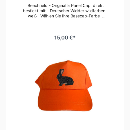
Beechfield - Original 5 Panel Cap direkt
bestickt mit: Deutscher Widder wildfarben-
weiß Wählen Sie Ihre Basecap-Farbe
Dieses klassische 5 Panel Basecap ist immer
ein guter Begleiter.Bequem läßt sich die
Größe anhand des Klettverschlusses
regulieren.Durch die seitlichen Luftösen und
15,00 €*
dem nahtlosen Schirm ist ein angenehmes
Tragegefühl gegeben.Es ist auch
hervorragend zum Besticken oder Bedrucken
geeignetMaterial: 100% gebürstete
BaumwolleEinheitsgrößeRip-Strip
VerschlussHalbmondausschnitt hintenTwill