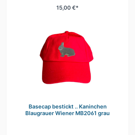
des Klettverschlusses regulieren.Durch die
seitlichen Luftösen und dem nahtlosen
15,00 €*
Schirm ist ein angenehmes Tragegefühl
gegeben.Es ist auch hervorragend zum
Besticken oder Bedrucken geeignetMaterial:
100% gebürstete
BaumwolleEinheitsgrößeRip-Strip
VerschlussHalbmondausschnitt hintenTwill
Basecap bestickt .. Kaninchen
Blaugrauer Wiener MB2061 grau