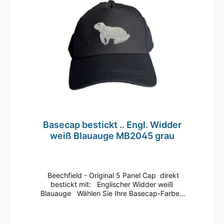
BaumwolleEinheitsgrößeRip-Strip
VerschlussHalbmondausschnitt hintenTwill
Basecap bestickt .. Engl. Widder
weiß Blauauge MB2045 grau
Beechfield - Original 5 Panel Cap direkt
bestickt mit: Englischer Widder weiß
Blauauge Wählen Sie Ihre Basecap-Farbe
Dieses klassische 5 Panel Basecap ist immer
ein guter Begleiter.Bequem läßt sich die
Größe anhand des Klettverschlusses