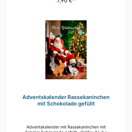
7,90 €*
sachgerechter LagerungInhaltsstoffeZucker
41%, VOLLMILCHPULVER,
Kakaobutter,Kakaomasse, gemahlene
HASELNÜSSE,Emulgator aus SOJA (E322),
natürliche Aromen NährwerteNährwerte je
100 g:Energie 2346 kJ / 562 kcalFett 35
gdavon gesättigte Fettsäuren 21
gKohlenhydrate 53 gdavon Zucker 52
gEiweiß 7, 7 gSalz 0,20 g
Adventskalender Rassekaninchen
mit Schokolade gefüllt
Adventskalender mit Rassekaninchen mit