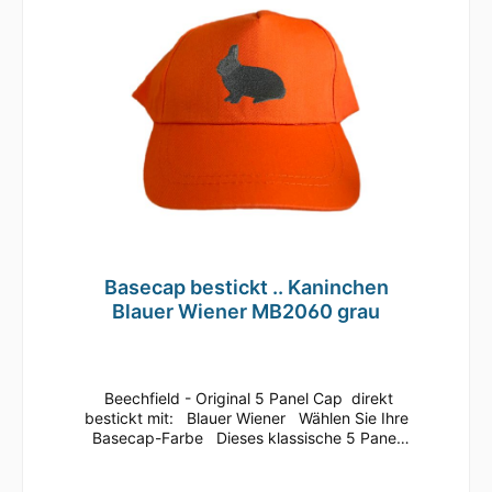
geeignetMaterial: 100% gebürstete
BaumwolleEinheitsgrößeRip-Strip
VerschlussHalbmondausschnitt hintenTwill
Basecap bestickt .. Kaninchen
Blauer Wiener MB2060 grau
Beechfield - Original 5 Panel Cap direkt
bestickt mit: Blauer Wiener Wählen Sie Ihre
Basecap-Farbe Dieses klassische 5 Panel
Basecap ist immer ein guter
Begleiter.Bequem läßt sich die Größe anhand