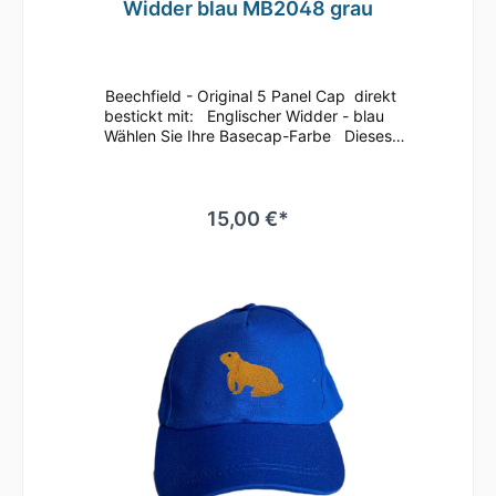
Widder blau MB2048 grau
Beechfield - Original 5 Panel Cap direkt
bestickt mit: Englischer Widder - blau
Wählen Sie Ihre Basecap-Farbe Dieses
klassische 5 Panel Basecap ist immer ein
guter Begleiter.Bequem läßt sich die Größe
anhand des Klettverschlusses
regulieren.Durch die seitlichen Luftösen und
15,00 €*
dem nahtlosen Schirm ist ein angenehmes
Tragegefühl gegeben.Es ist auch
hervorragend zum Besticken oder Bedrucken
geeignetMaterial: 100% gebürstete
BaumwolleEinheitsgrößeRip-Strip
VerschlussHalbmondausschnitt hintenTwill