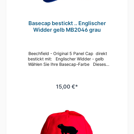
Basecap bestickt .. Englischer
Widder gelb MB2046 grau
Beechfield - Original 5 Panel Cap direkt
bestickt mit: Englischer Widder - gelb
Wählen Sie Ihre Basecap-Farbe Dieses
klassische 5 Panel Basecap ist immer ein
guter Begleiter.Bequem läßt sich die Größe
anhand des Klettverschlusses
regulieren.Durch die seitlichen Luftösen und
15,00 €*
dem nahtlosen Schirm ist ein angenehmes
Tragegefühl gegeben.Es ist auch
hervorragend zum Besticken oder Bedrucken
geeignetMaterial: 100% gebürstete
BaumwolleEinheitsgrößeRip-Strip
VerschlussHalbmondausschnitt hintenTwill