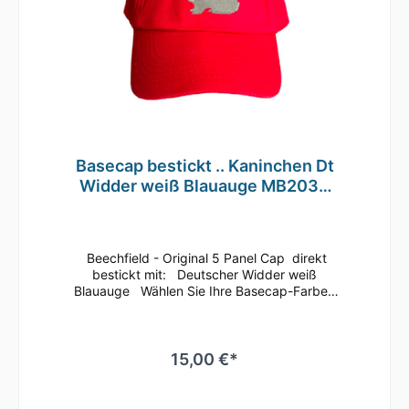
Basecap bestickt .. Kaninchen Dt
Widder weiß Blauauge MB2034
grau
Beechfield - Original 5 Panel Cap direkt
bestickt mit: Deutscher Widder weiß
Blauauge Wählen Sie Ihre Basecap-Farbe
Dieses klassische 5 Panel Basecap ist immer
ein guter Begleiter.Bequem läßt sich die
Größe anhand des Klettverschlusses
regulieren.Durch die seitlichen Luftösen und
15,00 €*
dem nahtlosen Schirm ist ein angenehmes
Tragegefühl gegeben.Es ist auch
hervorragend zum Besticken oder Bedrucken