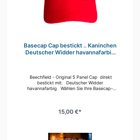
Basecap Cap bestickt .. Kaninchen
Deutscher Widder havannafarbig
MB2022 grau
Beechfield - Original 5 Panel Cap direkt
bestickt mit: Deutscher Widder
havannafarbig Wählen Sie Ihre Basecap-
Farbe Dieses klassische 5 Panel Basecap ist
immer ein guter Begleiter.Bequem läßt sich
die Größe anhand des Klettverschlusses
regulieren.Durch die seitlichen Luftösen und
15,00 €*
dem nahtlosen Schirm ist ein angenehmes
Tragegefühl gegeben.Es ist auch
hervorragend zum Besticken oder Bedrucken
geeignetMaterial: 100% gebürstete
BaumwolleEinheitsgrößeRip-Strip