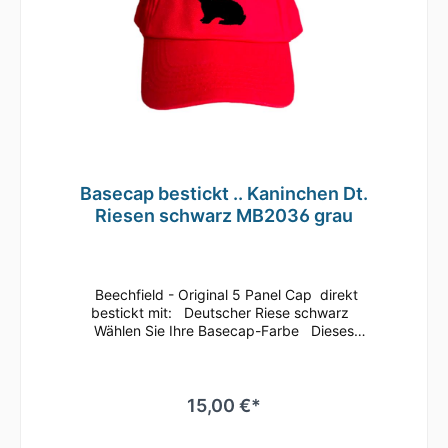
Basecap bestickt .. Kaninchen Dt.
Riesen schwarz MB2036 grau
Beechfield - Original 5 Panel Cap direkt
bestickt mit: Deutscher Riese schwarz
Wählen Sie Ihre Basecap-Farbe Dieses
klassische 5 Panel Basecap ist immer ein
guter Begleiter.Bequem läßt sich die Größe
anhand des Klettverschlusses
regulieren.Durch die seitlichen Luftösen und
15,00 €*
dem nahtlosen Schirm ist ein angenehmes
Tragegefühl gegeben.Es ist auch