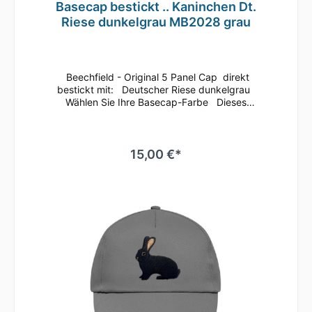
Basecap bestickt .. Kaninchen Dt.
Riese dunkelgrau MB2028 grau
Beechfield - Original 5 Panel Cap direkt
bestickt mit: Deutscher Riese dunkelgrau
Wählen Sie Ihre Basecap-Farbe Dieses
klassische 5 Panel Basecap ist immer ein
guter Begleiter.Bequem läßt sich die Größe
anhand des Klettverschlusses
regulieren.Durch die seitlichen Luftösen und
15,00 €*
dem nahtlosen Schirm ist ein angenehmes
Tragegefühl gegeben.Es ist auch
hervorragend zum Besticken oder Bedrucken
geeignetMaterial: 100% gebürstete
BaumwolleEinheitsgrößeRip-Strip
VerschlussHalbmondausschnitt hintenTwill