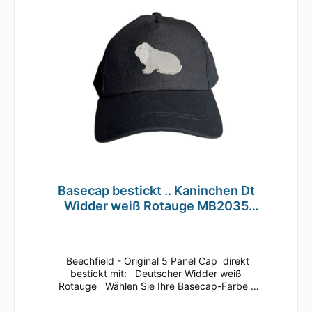
geeignetMaterial: 100% gebürstete
BaumwolleEinheitsgrößeRip-Strip
VerschlussHalbmondausschnitt hintenTwill
Basecap bestickt .. Kaninchen Dt
Widder weiß Rotauge MB2035
grau
Beechfield - Original 5 Panel Cap direkt
bestickt mit: Deutscher Widder weiß
Rotauge Wählen Sie Ihre Basecap-Farbe
Dieses klassische 5 Panel Basecap ist immer
ein guter Begleiter.Bequem läßt sich die