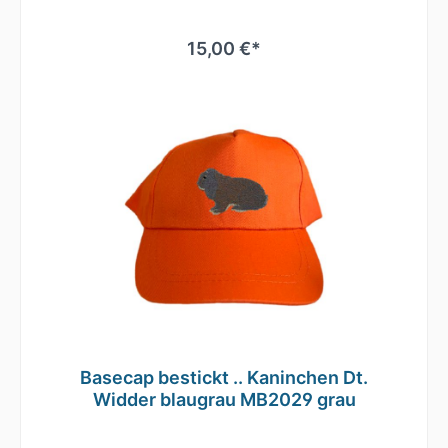
guter Begleiter.Bequem läßt sich die Größe
anhand des Klettverschlusses
regulieren.Durch die seitlichen Luftösen und
15,00 €*
dem nahtlosen Schirm ist ein angenehmes
Tragegefühl gegeben.Es ist auch
hervorragend zum Besticken oder Bedrucken
geeignetMaterial: 100% gebürstete
BaumwolleEinheitsgrößeRip-Strip
VerschlussHalbmondausschnitt hintenTwill
Basecap bestickt .. Kaninchen Dt.
Widder blaugrau MB2029 grau