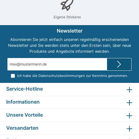
gKohlenhydrate 53 gdavon Zucker 52
gEiweiß 7, 7 gSalz 0,20 g
Eigene Stickerei
Newsletter
Abonnieren Sie jetzt einfach unseren regelmäßig erscheinenden
Newsletter und Sie werden stets unter den Ersten sein, über neue
Produkte und Angebote informiert werden.
E-
Mail-
Adresse*
Ich habe die
Datenschutzbestimmungen
zur Kenntnis genommen.
Service-Hotline
Informationen
Unsere Vorteile
Versandarten