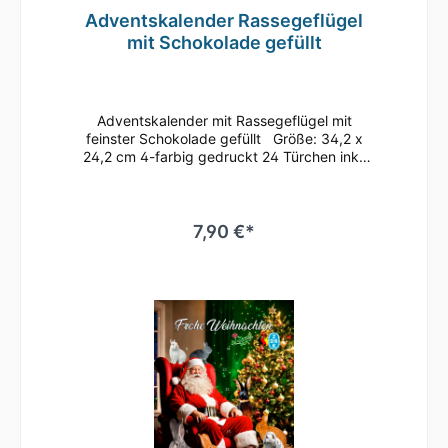
Adventskalender Rassegeflügel
mit Schokolade gefüllt
Adventskalender mit Rassegeflügel mit
feinster Schokolade gefüllt Größe: 34,2 x
24,2 cm 4-farbig gedruckt 24 Türchen inkl.
Aufsteller zum Aufhängen oder Aufstellen
Inhalt: feinste Vollmilchschokolade (mind.
30% Kakao) Fairtrade-Kakao gemäß FLO-
ID41039 MHD: bis April 2026 bei
7,90 €*
sachgerechter LagerungInhaltsstoffeZucker
41%, VOLLMILCHPULVER,
Kakaobutter,Kakaomasse, gemahlene
HASELNÜSSE,Emulgator aus SOJA (E322),
natürliche Aromen NährwerteNährwerte je
100 g:Energie 2346 kJ / 562 kcalFett 35
gdavon gesättigte Fettsäuren 21
gKohlenhydrate 53 gdavon Zucker 52
gEiweiß 7, 7 gSalz 0,20 g