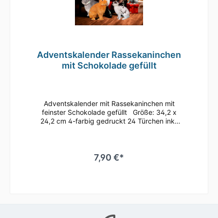
Adventskalender Rassekaninchen
mit Schokolade gefüllt
Adventskalender mit Rassekaninchen mit
feinster Schokolade gefüllt Größe: 34,2 x
24,2 cm 4-farbig gedruckt 24 Türchen inkl.
Aufsteller zum Aufhängen oder Aufstellen
Inhalt: feinste Vollmilchschokolade (mind.
30% Kakao) Fairtrade-Kakao gemäß FLO-
ID41039 MHD: bis April 2026 bei
7,90 €*
sachgerechter LagerungInhaltsstoffeZucker
41%, VOLLMILCHPULVER,
Kakaobutter,Kakaomasse, gemahlene
HASELNÜSSE,Emulgator aus SOJA (E322),
natürliche Aromen NährwerteNährwerte je
100 g:Energie 2346 kJ / 562 kcalFett 35
gdavon gesättigte Fettsäuren 21