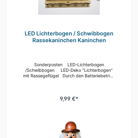
LED Lichterbogen / Schwibbogen
Rassekaninchen Kaninchen
Sonderposten LED-Lichterbogen
/Schwibbogen LED-Deko "Lichterbogen"
mit Rassegeflügel Durch den Batteriebetrieb
lässt sich der Schwibbogen einfach und
unkompliziert an vielen Stellen platzieren, vor
allen sehr wirkungsvoll an einer Fensterbank.
Die Beleuchtung sorgt dabei im
9,99 €*
Handumdrehen für eine stimmungsvolle
Atmosphäre. Das Batterienfach mit Ein- und
Ausschalter befindet sich im Sockel. Die
Lieferung erfolgt ohne Batterien ca. 15 cm
Höhe Größe: 15x5x10,7 cm Batteriegröße AA
mit LED-Beleuchtung Batterien sind nicht im
Lieferumfang enthalten!