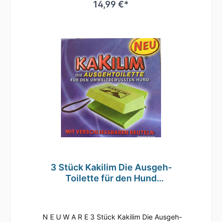
SP 24/410 ausgestattet – dem gängigsten
14,99 €*
Gewinde im Bereich Kosmetik. Leere PET
Kosmetik Flaschen sind für eine Vielzahl von
Füllgütern verwendbar, werden jedoch
hauptsächlich im kosmetischen Bereich
eingesetzt. Diese Kunststoffflasche ist auch
für Lebensmittel zugelassen und ist somit
lebensmittelecht. Allerdings verfügt diese
Flasche über keine Erstöffnungsgarantie.
Detailbeschreibung Spray Zerstäuber
Pumpe: Zerstäuber Pumpe schwarz, glatt mit
Gewinde 24/410 und Dichteinlage. Steigrohre
werden, wenn der Pumpzerstäuber als
Zubehör einer PET Flasche gekauft wird, mit
der richtigen Länge ausgeliefert (Rohr reicht
bis in die Ecke der Flasche).
3 Stück Kakilim Die Ausgeh-
Toilette für den Hund
Hundetoilette
N E U W A R E 3 Stück Kakilim Die Ausgeh-