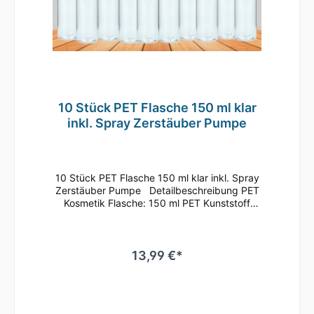
10 Stück PET Flasche 150 ml klar
inkl. Spray Zerstäuber Pumpe
10 Stück PET Flasche 150 ml klar inkl. Spray
Zerstäuber Pumpe Detailbeschreibung PET
Kosmetik Flasche: 150 ml PET Kunststoff
Kosmetik Flasche transparent mit glatter
Oberfläche. Diese PET Kosmetik Flaschen
sind mit einem Gewinde SP 24/410
ausgestattet – dem gängigsten Gewinde im
13,99 €*
Bereich Kosmetik. Leere PET Kosmetik
Flaschen sind für eine Vielzahl von Füllgütern
verwendbar, werden jedoch hauptsächlich im
kosmetischen Bereich eingesetzt. Diese