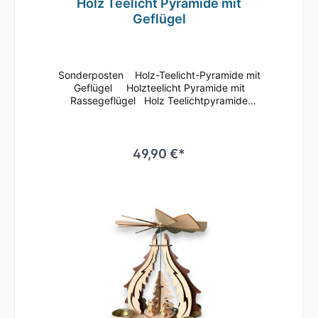
Holz Teelicht Pyramide mit
Geflügel
Sonderposten Holz-Teelicht-Pyramide mit
Geflügel Holzteelicht Pyramide mit
Rassegeflügel Holz Teelichtpyramide
verziert mit Hühner und Tauben
Figurenbraun/naturLaserholz für 4
Teelichte Größe: 22 x 22 x 28 cm
49,90 €*