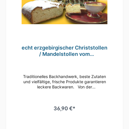
Säuerungsmittel: Citronensäure), Butterfett,
Marzipan (Mandeln, Zucker,
Invertzuckersirup), Hefe, Orangeat
(Bitterorangen, Glucosesirup, Zucker,
Invertzuckersirup), Rum, Vollmilchpulver,
Zitronenschale, Gewürze, Salz, Vanille
Hersteller: Bäckerei Käferstein
echt erzgebirgischer Christstollen
/ Mandelstollen vom
Traditionsbäcker 1500g
Traditionelles Backhandwerk, beste Zutaten
und vielfältige, frische Produkte garantieren
leckere Backwaren. Von der
erzgebirgischen Traditionsbäckerei
Käferstein Mandel-Christstollen 1500g im
Geschenkkarton Die seit Generationen
überlieferte Rezeptur verleiht dem Stollen
36,90 €*
seinen herausragenden Geschmack. Bei der
Lagerung reifen köstliche Aromen und die
Krume entwickelt ihre berühmte Feuchte.
Grundpreis: 24,60 Euro / kg