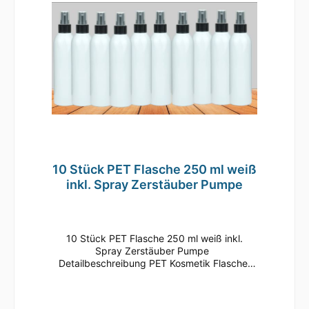
Kunststoffflasche ist auch für Lebensmittel
zugelassen und ist somit lebensmittelecht.
Allerdings verfügt diese Flasche über keine
Erstöffnungsgarantie. Detailbeschreibung
Spray Zerstäuber Pumpe: Zerstäuber Pumpe
schwarz, glatt mit Gewinde 24/410 und
Dichteinlage. Steigrohre werden, wenn der
Pumpzerstäuber als Zubehör einer PET
Flasche gekauft wird, mit der richtigen Länge
ausgeliefert (Rohr reicht bis in die Ecke der
Flasche).
10 Stück PET Flasche 250 ml weiß
inkl. Spray Zerstäuber Pumpe
10 Stück PET Flasche 250 ml weiß inkl.
Spray Zerstäuber Pumpe
Detailbeschreibung PET Kosmetik Flasche:
250 ml PET Kunststoff Kosmetik Flasche
transparent mit glatter Oberfläche. Diese PET
Kosmetik Flaschen sind mit einem Gewinde