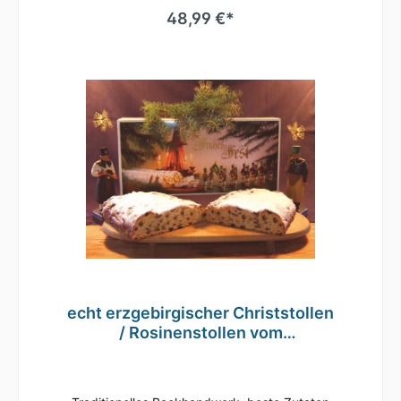
überlieferte Rezeptur verleiht dem Stollen
48,99 €*
seinen herausragenden Geschmack. Bei der
Lagerung reifen köstliche Aromen und die
Krume entwickelt ihre berühmte Feuchte.
Grundpreis: 24,50 Euro / kg
Mindesthaltbarkeit bei Lagertemperatur: -
bei mehr als 15 °C ... 3 Monate - bei weniger
als 10 °C ... 6 Monate Zutaten: Weizenmehl,
Butter, Wasser,Mandeln30%, Zucker, Zitronat
(Cedra Zitrone, Glucosesirup, Zucker,
Säuerungsmittel: Citronensäure), Butterfett,
Marzipan (Mandeln, Zucker,
Invertzuckersirup), Hefe, Orangeat
(Bitterorangen, Glucosesirup, Zucker,
Invertzuckersirup), Rum, Vollmilchpulver,
Zitronenschale, Gewürze, Salz, Vanille
Hersteller: Bäckerei Käferstein
echt erzgebirgischer Christstollen
/ Rosinenstollen vom
Traditionsbäcker 1000g