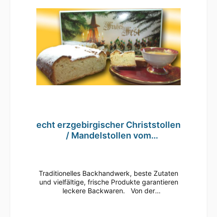
Mindesthaltbarkeit bei Lagertemperatur: -
bei mehr als 15 °C ... 3 Monate - bei weniger
als 10 °C ... 6 Monate Zutaten: Weizenmehl,
Butter, Wasser,Mandeln30%, Zucker, Zitronat
(Cedra Zitrone, Glucosesirup, Zucker,
Säuerungsmittel: Citronensäure), Butterfett,
Marzipan (Mandeln, Zucker,
Invertzuckersirup), Hefe, Orangeat
(Bitterorangen, Glucosesirup, Zucker,
Invertzuckersirup), Rum, Vollmilchpulver,
Zitronenschale, Gewürze, Salz, Vanille
Hersteller: Bäckerei Käferstein
echt erzgebirgischer Christstollen
/ Mandelstollen vom
Traditionsbäcker 2000g
Traditionelles Backhandwerk, beste Zutaten
und vielfältige, frische Produkte garantieren
leckere Backwaren. Von der
erzgebirgischen Traditionsbäckerei
Käferstein Mandel-Christstollen 2000g im
Geschenkkarton Die seit Generationen