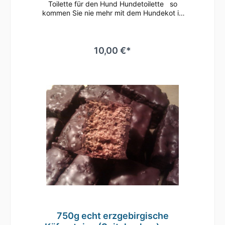
Toilette für den Hund Hundetoilette so
kommen Sie nie mehr mit dem Hundekot in
Berührung Beutel über den Behälter -
aufklappen - über den Kot stülpen-
zusammenschnappen - fertig für saubere
Straßen, Plätze und Parks hygienisch,
10,00 €*
handlich, praktisch für den
verantwortungsbewußen Hundebesitzer ein
unentbehrlicher Begleiter auf jeden
Spaziergang
750g echt erzgebirgische