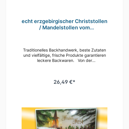
echt erzgebirgischer Christstollen
/ Mandelstollen vom
Traditionsbäcker 1000g
Traditionelles Backhandwerk, beste Zutaten
und vielfältige, frische Produkte garantieren
leckere Backwaren. Von der
erzgebirgischen Traditionsbäckerei
Käferstein Mandel-Christstollen 1000g im
Geschenkkarton Die seit Generationen
überlieferte Rezeptur verleiht dem Stollen
26,49 €*
seinen herausragenden Geschmack. Bei der
Lagerung reifen köstliche Aromen und die
Krume entwickelt ihre berühmte Feuchte.
Grundpreis: 26,49 Euro / kg
Mindesthaltbarkeit bei Lagertemperatur: -
bei mehr als 15 °C ... 3 Monate - bei weniger
als 10 °C ... 6 Monate Zutaten: Weizenmehl,
Butter, Wasser,Mandeln30%, Zucker, Zitronat
(Cedra Zitrone, Glucosesirup, Zucker,