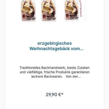
erzgebirgisches
Weihnachtsgebäck vom
Traditionsbäcker 900g
Traditionelles Backhandwerk, beste Zutaten
und vielfältige, frische Produkte garantieren
leckere Backwaren. Von der
erzgebirgischen Traditionsbäckerei
Käferstein erzgebirgisches
Weihnachtsgebäck 900g 3 Tüten a 300g
Die Mischung besteht aus Käfersteinchen
29,90 €*
(ein Art Spitzkuchen), Oblaten, gefüllten
Lebkuchen (Art Dominosteine), Grandberry /
Chiaecken, Eierlikörrumecken und