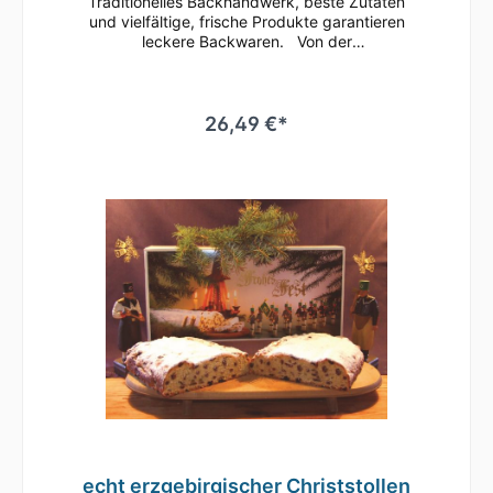
Traditionelles Backhandwerk, beste Zutaten
und vielfältige, frische Produkte garantieren
leckere Backwaren. Von der
erzgebirgischen Traditionsbäckerei
Käferstein Rosinen-Christstollen 1000g im
Geschenkkarton Die seit Generationen
überlieferte Rezeptur verleiht dem Stollen
26,49 €*
seinen herausragenden Geschmack. Bei der
Lagerung reifen köstliche Aromen und die
Krume entwickelt ihre berühmte Feuchte.
Grundpreis: 26,49 Euro / kg
Mindesthaltbarkeit bei Lagertemperatur: -
bei mehr als 15 °C ... 3 Monate - bei weniger
als 10 °C ... 6 Monate Zutaten:Weizenmehl,
Sultaninen, Butter, Wasser, Zucker, Zitronat
(Cedra Zitrone, Glucosesirup, Zucker,
Säuerungsmittel: Citronensäure), Butterfett,
Marzipan (Mandeln, Zucker,
Invertzuckersirup), Hefe, Mandeln, Orangeat
(Bitterorangen, Glucosesirup, Zucker,
Invertzuckersirup), Rum, Vollmilchpulver,
Zitronenschale, Gewürze, Salz, Vanille
Hersteller: Bäckerei Käferstein
echt erzgebirgischer Christstollen