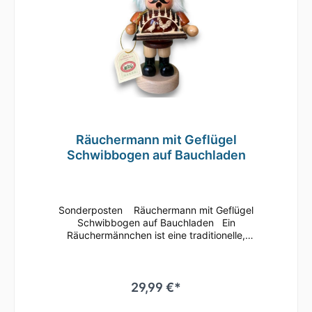
Räuchermann mit Geflügel
Schwibbogen auf Bauchladen
Sonderposten Räuchermann mit Geflügel
Schwibbogen auf Bauchladen Ein
Räuchermännchen ist eine traditionelle,
handgefertigte Figur, die oft aus Holz
gefertigt ist.
Diese charmanten Figuren sind nicht nur dek
orative Elemente, sondern auch funktionale
29,99 €*
Räuchergeräte. Sie sind in verschiedenen For
men und Designs erhältlich, häufig dargestell