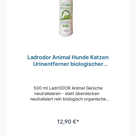
Ladrodor Animal Hunde Katzen
Urinentferner biologischer
Geruchsentferner
500 ml LadrODOR Animal Gerüche
neutralisieren - statt überdecken
neutralisiert rein biologisch organische
Gerüche wie Tier-Urin, Erbrochenes, Kot,
Tiersekret Gerüche natürlich vernichten
beseitigt rein biologisch organische Gerüche,
da wo sie entstanden sindbei sachgerechter
12,90 €*
Anwendungunschädlich für Tier, Mensch und
UmweltMikroben dringen tief in das