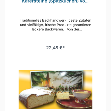
Käfersteine (Spitzkuchen) vom
Traditionsbäcker
Traditionelles Backhandwerk, beste Zutaten
und vielfältige, frische Produkte garantieren
leckere Backwaren. Von der
erzgebirgischen Traditionsbäckerei
Käferstein 750g Käfersteine (ähnlich wie
Spitzkuchen) Grundpreis: 29,99 Euro /
kg Mindesthaltbarkeit bei Lagertemperatur: -
22,49 €*
bei mehr als 15 °C ... 3 Monate - bei weniger
als 10 °C ... 6 Monate Zutaten: Zucker,
Weizenmehl, Glukose-Fruktose-Sirup,
Kakaomasse, 5% kandierte Früchte
(Glukosesirup, Zucker, Orangenschalen,
Sukkade), Kakaobutter, Butterreinfett,
Gewürze, Vollmilchpulver, Backtriebmittel:
Natriumhydrogencarbonat, Kaliumcarbonat,
Emulgator: Soja-Lecithine, Salz, Milchzucker.
Kann Spuren von Schalenfrüchten,
Erdnüssen ud Ei enthalten Hersteller:
Bäckerei Käferstein