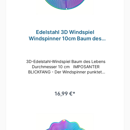
Edelstahl 3D Windspiel
Windspinner 10cm Baum des
Lebens reflektierend TE80
3D-Edelstahl-Windspiel Baum des Lebens
Durchmesser 10 cm IMPOSANTER
BLICKFANG - Der Windspinner punktet
besonders mit seinen leuchtend-brillanten
Farben, die bei Sonneneinstrahlung für einen
Glitzereffekt auf dem gesamten Windspiel
sorgen. Die Lamellen können beliebig
16,99 €*
aufgefächert werden, wodurch vor allem bei
Rotation des Windspiels das Licht
wunderschön reflektiert wird und ein
dreidimensionaler Effekt entsteht. Ein Genuss
für jeden Betrachter! Der Windspinner ist
aus kaltgewalztem Stahl gefertigt und
vollflächig bedruckt, sowie mit einer Klarlack-