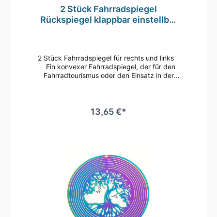
2 Stück Fahrradspiegel
Rückspiegel klappbar einstellbar
für links u. rechts TE85
2 Stück Fahrradspiegel für rechts und links
Ein konvexer Fahrradspiegel, der für den
Fahrradtourismus oder den Einsatz in der
Stadt entwickelt wurde. Der Spiegel ist aus
verchromtem ABS-Material hergestellt und
hat eine Größe von 70 x 50 mm. Der Spiegel
ist beidseitig verwendbar und kann rechts
13,65 €*
oder links am Lenker befestigt werden und
ist 360 Grad drehbar.