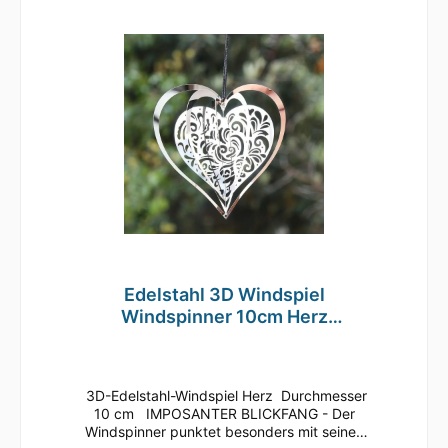
wunderschön reflektiert wird und ein
dreidimensionaler Effekt entsteht. Ein Genuss
für jeden Betrachter! Der Windspinner ist
aus kaltgewalztem Stahl gefertigt und
vollflächig bedruckt, sowie mit einer Klarlack-
Lackierung versehen. Das macht das Wind-
Mobile äußerst wetterbeständig und
drehfreudig. Ideal geeignet für den Außen-
und Innenbereich. Wie z.B. im Garten, auf der
Terrasse oder dem Balkon, an Bäumen, aber
auch im Innenbereich im Wohnzimmer,
Kinderzimmer oder Eingangsbereich. Ihrer
Inspiration sind kaum Grenzen gesetzt!
Verschenken Sie unser Windspiel zu
Geburtstagen, Muttertag, Weihnachten oder
einfach nur als nette Geste für Ihre Liebsten!
Edelstahl 3D Windspiel
Windspinner 10cm Herz
reflektierend TE78
3D-Edelstahl-Windspiel Herz Durchmesser
10 cm IMPOSANTER BLICKFANG - Der
Windspinner punktet besonders mit seinen