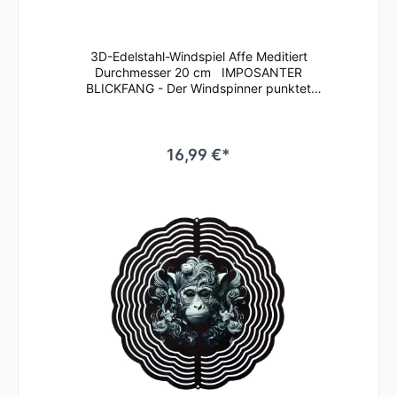
WI193
Lamellen liegt der Lieferung bei. Verschenken
Sie unser Windspiel zu Geburtstagen,
Muttertag, Weihnachten oder einfach nur als
3D-Edelstahl-Windspiel Affe Meditiert
nette Geste für Ihre Liebsten!
Durchmesser 20 cm IMPOSANTER
BLICKFANG - Der Windspinner punktet
besonders mit seinen leuchtend-brillanten
Farben, die bei Sonneneinstrahlung für einen
Glitzereffekt auf dem gesamten Windspiel
sorgen. Die Lamellen können beliebig
16,99 €*
aufgefächert werden, wodurch vor allem bei
Rotation des Windspiels das Licht
wunderschön reflektiert wird und ein
dreidimensionaler Effekt entsteht. Ein Genuss
für jeden Betrachter! Der Windspinner ist
aus kaltgewalztem Stahl gefertigt und
vollflächig bedruckt, sowie mit einer Klarlack-
Lackierung versehen. Das macht das Wind-
Mobile äußerst wetterbeständig und
drehfreudig. Ideal geeignet für den Außen-
und Innenbereich. Wie z.B. im Garten, auf der
Terrasse oder dem Balkon, an Bäumen, aber
auch im Innenbereich im Wohnzimmer,
Kinderzimmer oder Eingangsbereich. Ihrer
Inspiration sind kaum Grenzen gesetzt! Das