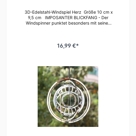
3D-Edelstahl-Windspiel Herz Größe 10 cm x
9,5 cm IMPOSANTER BLICKFANG - Der
Windspinner punktet besonders mit seinen
leuchtend-brillanten Farben, die bei
Sonneneinstrahlung für einen Glitzereffekt
auf dem gesamten Windspiel sorgen. Die
Lamellen können beliebig aufgefächert
16,99 €*
werden, wodurch vor allem bei Rotation des
Windspiels das Licht wunderschön reflektiert
wird und ein dreidimensionaler Effekt
entsteht. Ein Genuss für jeden Betrachter!
Der Windspinner ist aus kaltgewalztem Stahl
gefertigt und vollflächig bedruckt, sowie mit
einer Klarlack-Lackierung versehen. Das
macht das Wind-Mobile äußerst
wetterbeständig und drehfreudig. Ideal
geeignet für den Außen- und Innenbereich.
Wie z.B. im Garten, auf der Terrasse oder
dem Balkon, an Bäumen, aber auch im
Innenbereich im Wohnzimmer, Kinderzimmer
oder Eingangsbereich. Ihrer Inspiration sind
kaum Grenzen gesetzt! Verschenken Sie
unser Windspiel zu Geburtstagen, Muttertag,