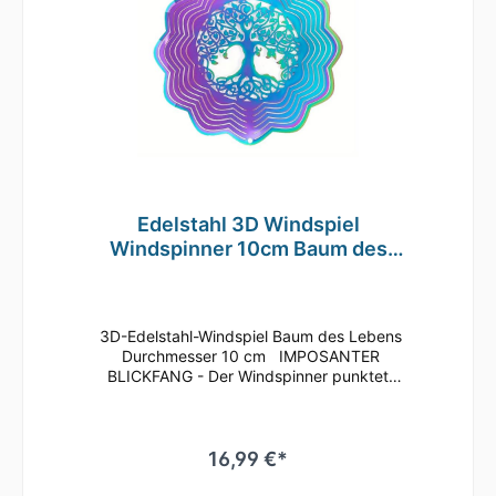
Lackierung versehen. Das macht das Wind-
Mobile äußerst wetterbeständig und
drehfreudig. Ideal geeignet für den Außen-
und Innenbereich. Wie z.B. im Garten, auf der
Terrasse oder dem Balkon, an Bäumen, aber
auch im Innenbereich im Wohnzimmer,
Kinderzimmer oder Eingangsbereich. Ihrer
Inspiration sind kaum Grenzen gesetzt!
Verschenken Sie unser Windspiel zu
Geburtstagen, Muttertag, Weihnachten oder
einfach nur als nette Geste für Ihre Liebsten!
Edelstahl 3D Windspiel
Windspinner 10cm Baum des
Lebens reflektierend TE81
3D-Edelstahl-Windspiel Baum des Lebens
Durchmesser 10 cm IMPOSANTER
BLICKFANG - Der Windspinner punktet
besonders mit seinen leuchtend-brillanten
Farben, die bei Sonneneinstrahlung für einen
Glitzereffekt auf dem gesamten Windspiel
sorgen. Die Lamellen können beliebig
16,99 €*
aufgefächert werden, wodurch vor allem bei
Rotation des Windspiels das Licht