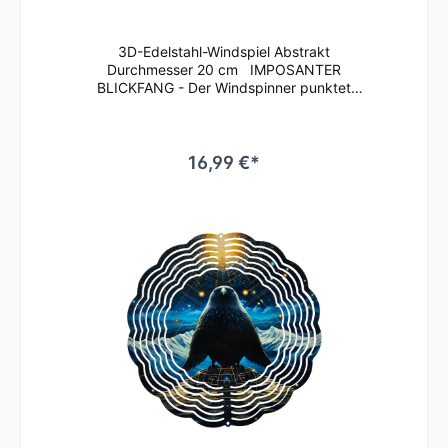
3D-Edelstahl-Windspiel Abstrakt
Durchmesser 20 cm IMPOSANTER
BLICKFANG - Der Windspinner punktet
besonders mit seinen leuchtend-brillanten
Farben, die bei Sonneneinstrahlung für einen
Glitzereffekt auf dem gesamten Windspiel
sorgen. Die Lamellen können beliebig
16,99 €*
aufgefächert werden, wodurch vor allem bei
Rotation des Windspiels das Licht
wunderschön reflektiert wird und ein
dreidimensionaler Effekt entsteht. Ein Genuss
für jeden Betrachter! Der Windspinner ist
aus kaltgewalztem Stahl gefertigt und
vollflächig bedruckt, sowie mit einer Klarlack-
Lackierung versehen. Das macht das Wind-
Mobile äußerst wetterbeständig und
drehfreudig. Ideal geeignet für den Außen-
und Innenbereich. Wie z.B. im Garten, auf der
Terrasse oder dem Balkon, an Bäumen, aber
auch im Innenbereich im Wohnzimmer,
Kinderzimmer oder Eingangsbereich. Ihrer
Inspiration sind kaum Grenzen gesetzt! Das
Windspiel wird komplett mit Kugeldrehlager,