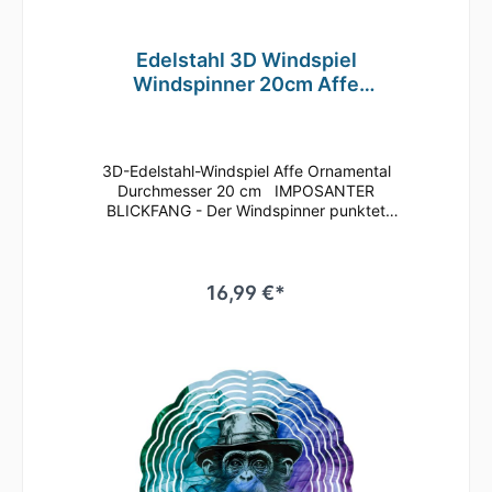
Windspiel wird komplett mit Kugeldrehlager,
Haken und Nylonschnur zum Aufhängen
geliefert und kann so schnell und einfach am
Edelstahl 3D Windspiel
gewünschten Ort aufgehängt werden. Eine
Windspinner 20cm Affe
bebilderte Anleitung zum Aufbiegen der
Ornamental WI134
Lamellen liegt der Lieferung bei. Verschenken
Sie unser Windspiel zu Geburtstagen,
Muttertag, Weihnachten oder einfach nur als
3D-Edelstahl-Windspiel Affe Ornamental
nette Geste für Ihre Liebsten!
Durchmesser 20 cm IMPOSANTER
BLICKFANG - Der Windspinner punktet
besonders mit seinen leuchtend-brillanten
Farben, die bei Sonneneinstrahlung für einen
Glitzereffekt auf dem gesamten Windspiel
sorgen. Die Lamellen können beliebig
16,99 €*
aufgefächert werden, wodurch vor allem bei
Rotation des Windspiels das Licht
wunderschön reflektiert wird und ein
dreidimensionaler Effekt entsteht. Ein Genuss
für jeden Betrachter! Der Windspinner ist
aus kaltgewalztem Stahl gefertigt und
vollflächig bedruckt, sowie mit einer Klarlack-
Lackierung versehen. Das macht das Wind-
Mobile äußerst wetterbeständig und
drehfreudig. Ideal geeignet für den Außen-