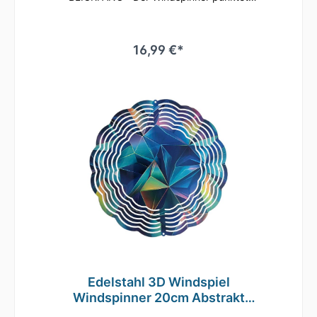
besonders mit seinen leuchtend-brillanten
Farben, die bei Sonneneinstrahlung für einen
Glitzereffekt auf dem gesamten Windspiel
sorgen. Die Lamellen können beliebig
16,99 €*
aufgefächert werden, wodurch vor allem bei
Rotation des Windspiels das Licht
wunderschön reflektiert wird und ein
dreidimensionaler Effekt entsteht. Ein Genuss
für jeden Betrachter! Der Windspinner ist
aus kaltgewalztem Stahl gefertigt und
vollflächig bedruckt, sowie mit einer Klarlack-
Lackierung versehen. Das macht das Wind-
Mobile äußerst wetterbeständig und
drehfreudig. Ideal geeignet für den Außen-
und Innenbereich. Wie z.B. im Garten, auf der
Terrasse oder dem Balkon, an Bäumen, aber
auch im Innenbereich im Wohnzimmer,
Kinderzimmer oder Eingangsbereich. Ihrer
Inspiration sind kaum Grenzen gesetzt!
Verschenken Sie unser Windspiel zu
Geburtstagen, Muttertag, Weihnachten oder
einfach nur als nette Geste für Ihre Liebsten!
Edelstahl 3D Windspiel
Windspinner 20cm Abstrakt
WI165