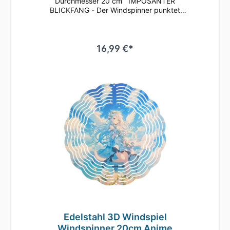
Durchmesser 20 cm IMPOSANTER
BLICKFANG - Der Windspinner punktet
besonders mit seinen leuchtend-brillanten
Farben, die bei Sonneneinstrahlung für einen
Glitzereffekt auf dem gesamten Windspiel
sorgen. Die Lamellen können beliebig
16,99 €*
aufgefächert werden, wodurch vor allem bei
Rotation des Windspiels das Licht
wunderschön reflektiert wird und ein
dreidimensionaler Effekt entsteht. Ein Genuss
für jeden Betrachter! Der Windspinner ist
aus kaltgewalztem Stahl gefertigt und
vollflächig bedruckt, sowie mit einer Klarlack-
Lackierung versehen. Das macht das Wind-
Mobile äußerst wetterbeständig und
drehfreudig. Ideal geeignet für den Außen-
und Innenbereich. Wie z.B. im Garten, auf der
Terrasse oder dem Balkon, an Bäumen, aber
auch im Innenbereich im Wohnzimmer,
Kinderzimmer oder Eingangsbereich. Ihrer
Inspiration sind kaum Grenzen gesetzt! Das
Windspiel wird komplett mit Kugeldrehlager,
Haken und Nylonschnur zum Aufhängen
geliefert und kann so schnell und einfach am
Edelstahl 3D Windspiel
gewünschten Ort aufgehängt werden. Eine
Windspinner 20cm Anime