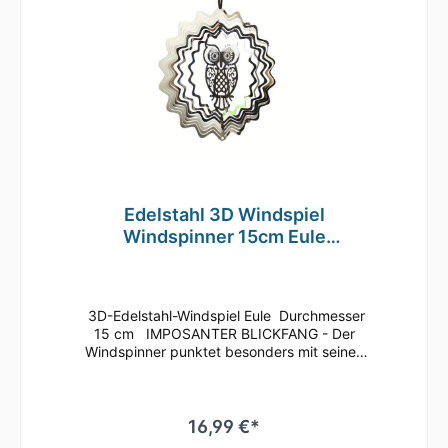
vollflächig bedruckt, sowie mit einer Klarlack-
Lackierung versehen. Das macht das Wind-
Mobile äußerst wetterbeständig und
drehfreudig. Ideal geeignet für den Außen-
und Innenbereich. Wie z.B. im Garten, auf der
Terrasse oder dem Balkon, an Bäumen, aber
auch im Innenbereich im Wohnzimmer,
Kinderzimmer oder Eingangsbereich. Ihrer
Inspiration sind kaum Grenzen gesetzt!
Verschenken Sie unser Windspiel zu
Geburtstagen, Muttertag, Weihnachten oder
einfach nur als nette Geste für Ihre Liebsten!
Edelstahl 3D Windspiel
Windspinner 15cm Eule
reflektierend TE79
3D-Edelstahl-Windspiel Eule Durchmesser
15 cm IMPOSANTER BLICKFANG - Der
Windspinner punktet besonders mit seinen
leuchtend-brillanten Farben, die bei
Sonneneinstrahlung für einen Glitzereffekt
auf dem gesamten Windspiel sorgen. Die
Lamellen können beliebig aufgefächert
16,99 €*
werden, wodurch vor allem bei Rotation des