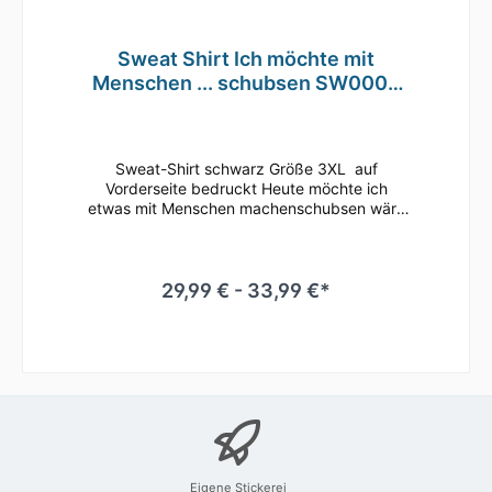
Sweat Shirt Ich möchte mit
Menschen ... schubsen SW0002
3XL
Sweat-Shirt schwarz Größe 3XL auf
Vorderseite bedruckt Heute möchte ich
etwas mit Menschen machenschubsen wäre
toll exklusives Sweat-Shirt
Rundhalsausschnitt. Langarm Rundstrick
gewebt Grammatur 300g Feines glattes
Material für eine optimale Druckqualität
29,99 € - 33,99 €*
Waschbar 40°C Material 65% Baumwolle,
35% Polyester alles in Deutschland bedruckt
Eigene Stickerei