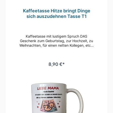
Kaffeetasse Hitze bringt Dinge
sich auszudehnen Tasse T1
Kaffeetasse mit lustigem Spruch DAS
Geschenk zum Geburtstag, zur Hochzeit, zu
Weihnachten, für einen netten Kollegen, etc.•
Weiße Keramiktasse / Kaffeebecher mit
hochwertigem Aufdruck•
mikrowellenbeständig • spülmaschinenfest
(überstehen mehr als 2.000 Spülgänge ohne
8,90 €*
an Qualität zu verlieren)• Tassen Größe: ø
80mm , Höhe 96 mm Süße Tasse in weiß mit
Motiv Geringe Farbabweichungen zum
Artikelbild aufgrund unterschiedlicher
Monitoreinstellungen möglich.