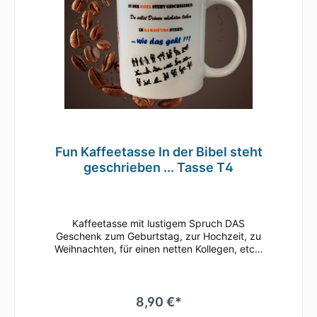
Fun Kaffeetasse In der Bibel steht
geschrieben ... Tasse T4
Kaffeetasse mit lustigem Spruch DAS
Geschenk zum Geburtstag, zur Hochzeit, zu
Weihnachten, für einen netten Kollegen, etc.•
Weiße Keramiktasse / Kaffeebecher mit
hochwertigem Aufdruck•
mikrowellenbeständig • spülmaschinenfest
(überstehen mehr als 2.000 Spülgänge ohne
8,90 €*
an Qualität zu verlieren)• Tassen Größe: ø