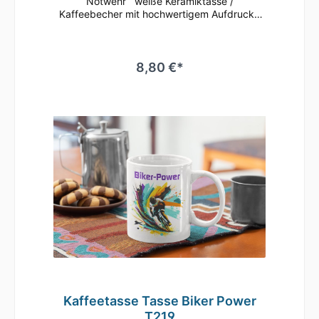
Notwehr weiße Keramiktasse /
Kaffeebecher mit hochwertigem Aufdruck•
mikrowellenbeständig • spülmaschinenfest
(überstehen mehr als 2.000 Spülgänge ohne
an Qualität zu verlieren)• Tassen Größe: ø
80mm , Höhe 96 mm Süße Tasse in weiß mit
8,80 €*
Motiv Geringe Farbabweichungen zum
Artikelbild aufgrund unterschiedlicher
Monitoreinstellungen möglich.
Kaffeetasse Tasse Biker Power
T219