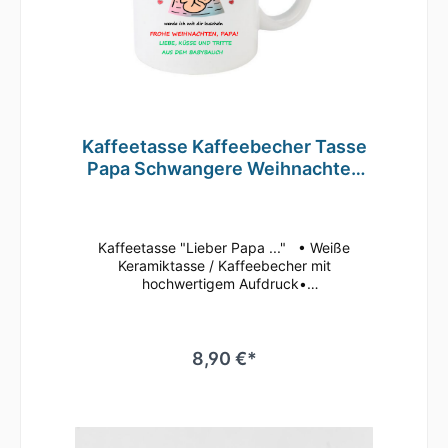
Kaffeetasse Kaffeebecher Tasse
Papa Schwangere Weihnachten
T21
Kaffeetasse "Lieber Papa ..." • Weiße
Keramiktasse / Kaffeebecher mit
hochwertigem Aufdruck•
mikrowellenbeständig • spülmaschinenfest
(überstehen mehr als 2.000 Spülgänge ohne
an Qualität zu verlieren)• Tassen Größe: ø
80mm , Höhe 96 mm Süße Tasse in weiß mit
8,90 €*
Motiv Geringe Farbabweichungen zum
Artikelbild aufgrund unterschiedlicher
Monitoreinstellungen möglich.