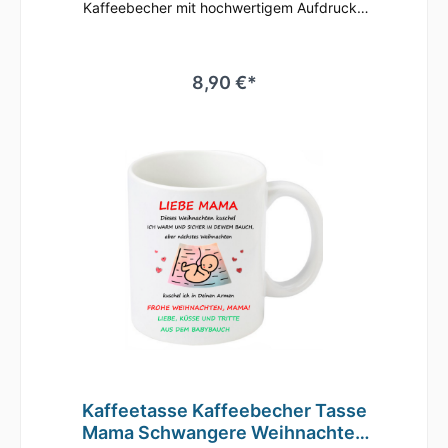
Kaffeebecher mit hochwertigem Aufdruck•
mikrowellenbeständig • spülmaschinenfest
(überstehen mehr als 2.000 Spülgänge ohne
an Qualität zu verlieren)• Tassen Größe: ø
80mm , Höhe 96 mm Süße Tasse in weiß mit
8,90 €*
Motiv Geringe Farbabweichungen zum
Artikelbild aufgrund unterschiedlicher
Monitoreinstellungen möglich.
Kaffeetasse Kaffeebecher Tasse
Mama Schwangere Weihnachten