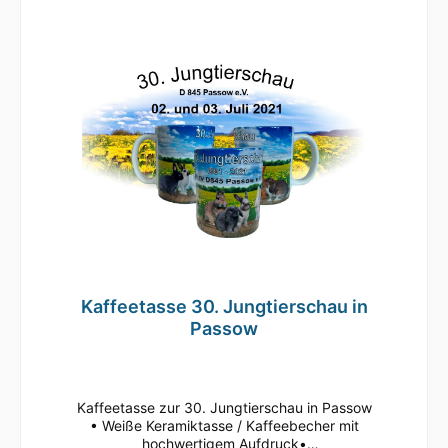
80mm , Höhe 96 mm Süße Tasse in weiß mit
Motiv Geringe Farbabweichungen zum
Artikelbild aufgrund unterschiedlicher
Monitoreinstellungen möglich.
Kaffeetasse 30. Jungtierschau in
Passow
Kaffeetasse zur 30. Jungtierschau in Passow
• Weiße Keramiktasse / Kaffeebecher mit
hochwertigem Aufdruck•