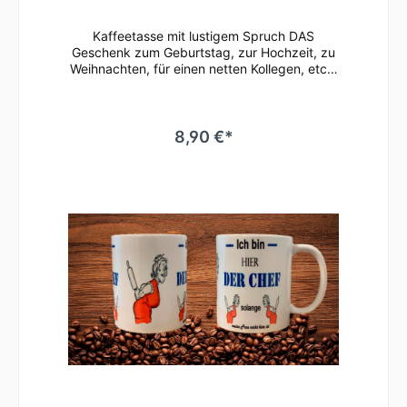
Kaffeetasse mit lustigem Spruch DAS
Geschenk zum Geburtstag, zur Hochzeit, zu
Weihnachten, für einen netten Kollegen, etc.•
Weiße Keramiktasse / Kaffeebecher mit
hochwertigem Aufdruck•
mikrowellenbeständig • spülmaschinenfest
(überstehen mehr als 2.000 Spülgänge ohne
8,90 €*
an Qualität zu verlieren)• Tassen Größe: ø
80mm , Höhe 96 mm Süße Tasse in weiß mit
Motiv Geringe Farbabweichungen zum
Artikelbild aufgrund unterschiedlicher
Monitoreinstellungen möglich.