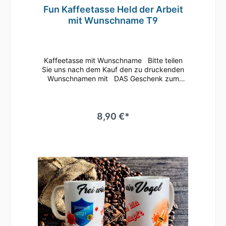
Fun Kaffeetasse Held der Arbeit
mit Wunschname T9
Kaffeetasse mit Wunschname Bitte teilen
Sie uns nach dem Kauf den zu druckenden
Wunschnamen mit DAS Geschenk zum
Geburtstag, für einen Freund, zu
Weihnachten, für einen netten
Kollegen, etc.• Weiße
Keramiktasse / Kaffeebecher mit
8,90 €*
hochwertigem Aufdruck•
mikrowellenbeständig • spülmaschinenfest
(überstehen mehr als 2.000 Spülgänge ohne
an Qualität zu verlieren)• Tassen Größe: ø
80mm , Höhe 96 mm Süße Tasse in weiß mit
Motiv Geringe Farbabweichungen zum
Artikelbild aufgrund unterschiedlicher
Monitoreinstellungen möglich.