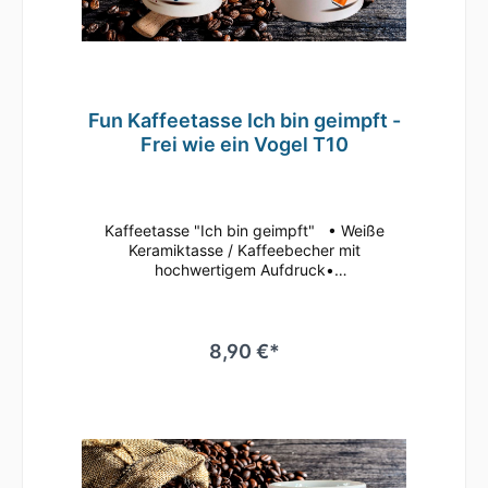
Fun Kaffeetasse Ich bin geimpft -
Frei wie ein Vogel T10
Kaffeetasse "Ich bin geimpft" • Weiße
Keramiktasse / Kaffeebecher mit
hochwertigem Aufdruck•
mikrowellenbeständig • spülmaschinenfest
(überstehen mehr als 2.000 Spülgänge ohne
an Qualität zu verlieren)• Tassen Größe: ø
80mm , Höhe 96 mm Süße Tasse in weiß mit
8,90 €*
Motiv Geringe Farbabweichungen zum
Artikelbild aufgrund unterschiedlicher
Monitoreinstellungen möglich.