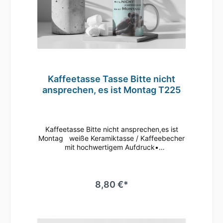
Kaffeetasse Tasse Bitte nicht
ansprechen, es ist Montag T225
Kaffeetasse Bitte nicht ansprechen,es ist
Montag weiße Keramiktasse / Kaffeebecher
mit hochwertigem Aufdruck•
mikrowellenbeständig • spülmaschinenfest
(überstehen mehr als 2.000 Spülgänge ohne
an Qualität zu verlieren)• Tassen Größe: ø
80mm , Höhe 96 mm Süße Tasse in weiß mit
8,80 €*
Motiv Geringe Farbabweichungen zum
Artikelbild aufgrund unterschiedlicher
Monitoreinstellungen möglich.