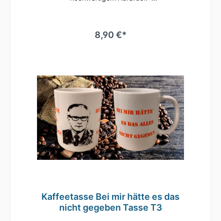
mikrowellenbeständig • spülmaschinenfest
(überstehen mehr als 2.000 Spülgänge ohne
an Qualität zu verlieren)• Tassen Größe: ø
80mm , Höhe 96 mm Süße Tasse in weiß mit
8,90 €*
Motiv Geringe Farbabweichungen zum
Artikelbild aufgrund unterschiedlicher
Monitoreinstellungen möglich.
Kaffeetasse Bei mir hätte es das
nicht gegeben Tasse T3