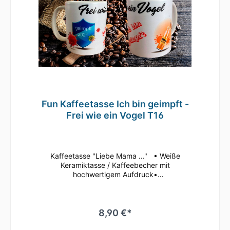
Fun Kaffeetasse Ich bin geimpft -
Frei wie ein Vogel T16
Kaffeetasse "Liebe Mama ..." • Weiße
Keramiktasse / Kaffeebecher mit
hochwertigem Aufdruck•
mikrowellenbeständig • spülmaschinenfest
(überstehen mehr als 2.000 Spülgänge ohne
an Qualität zu verlieren)• Tassen Größe: ø
80mm , Höhe 96 mm Süße Tasse in weiß mit
8,90 €*
Motiv Geringe Farbabweichungen zum
Artikelbild aufgrund unterschiedlicher