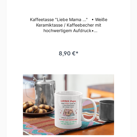
T16
Kaffeetasse "Liebe Mama ..." • Weiße
Keramiktasse / Kaffeebecher mit
hochwertigem Aufdruck•
mikrowellenbeständig • spülmaschinenfest
(überstehen mehr als 2.000 Spülgänge ohne
an Qualität zu verlieren)• Tassen Größe: ø
80mm , Höhe 96 mm Süße Tasse in weiß mit
8,90 €*
Motiv Geringe Farbabweichungen zum
Artikelbild aufgrund unterschiedlicher
Monitoreinstellungen möglich.