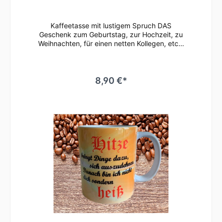
Kaffeetasse mit lustigem Spruch DAS
Geschenk zum Geburtstag, zur Hochzeit, zu
Weihnachten, für einen netten Kollegen, etc.•
Weiße Keramiktasse / Kaffeebecher mit
hochwertigem Aufdruck•
mikrowellenbeständig • spülmaschinenfest
(überstehen mehr als 2.000 Spülgänge ohne
8,90 €*
an Qualität zu verlieren)• Tassen Größe: ø
80mm , Höhe 96 mm Süße Tasse in weiß mit
Motiv Geringe Farbabweichungen zum
Artikelbild aufgrund unterschiedlicher
Monitoreinstellungen möglich.