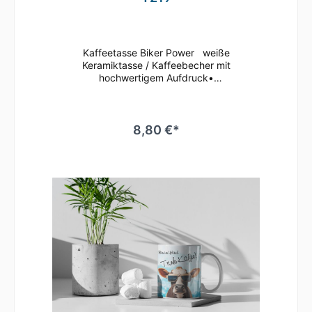
Kaffeetasse Biker Power weiße
Keramiktasse / Kaffeebecher mit
hochwertigem Aufdruck•
mikrowellenbeständig • spülmaschinenfest
(überstehen mehr als 2.000 Spülgänge ohne
an Qualität zu verlieren)• Tassen Größe: ø
80mm , Höhe 96 mm Süße Tasse in weiß mit
8,80 €*
Motiv Geringe Farbabweichungen zum
Artikelbild aufgrund unterschiedlicher
Monitoreinstellungen möglich.