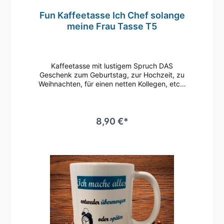
Fun Kaffeetasse Ich Chef solange
meine Frau Tasse T5
Kaffeetasse mit lustigem Spruch DAS
Geschenk zum Geburtstag, zur Hochzeit, zu
Weihnachten, für einen netten Kollegen, etc.•
Weiße Keramiktasse / Kaffeebecher mit
hochwertigem Aufdruck•
mikrowellenbeständig • spülmaschinenfest
(überstehen mehr als 2.000 Spülgänge ohne
8,90 €*
an Qualität zu verlieren)• Tassen Größe: ø
80mm , Höhe 96 mm Süße Tasse in weiß mit
Motiv Geringe Farbabweichungen zum
Artikelbild aufgrund unterschiedlicher
Monitoreinstellungen möglich.