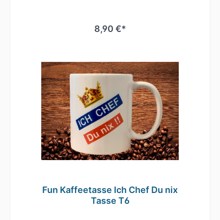
Weiße Keramiktasse / Kaffeebecher mit
hochwertigem Aufdruck•
mikrowellenbeständig • spülmaschinenfest
(überstehen mehr als 2.000 Spülgänge ohne
8,90 €*
an Qualität zu verlieren)• Tassen Größe: ø
80mm , Höhe 96 mm Süße Tasse in weiß mit
Motiv Geringe Farbabweichungen zum
Artikelbild aufgrund unterschiedlicher
Monitoreinstellungen möglich.
Fun Kaffeetasse Ich Chef Du nix
Tasse T6