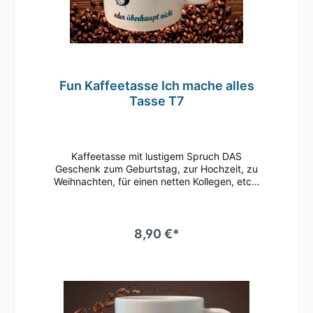
Fun Kaffeetasse Ich mache alles
Tasse T7
Kaffeetasse mit lustigem Spruch DAS
Geschenk zum Geburtstag, zur Hochzeit, zu
Weihnachten, für einen netten Kollegen, etc.•
Weiße Keramiktasse / Kaffeebecher mit
hochwertigem Aufdruck•
mikrowellenbeständig • spülmaschinenfest
(überstehen mehr als 2.000 Spülgänge ohne
8,90 €*
an Qualität zu verlieren)• Tassen Größe: ø
80mm , Höhe 96 mm Süße Tasse in weiß mit
Motiv Geringe Farbabweichungen zum
Artikelbild aufgrund unterschiedlicher
Monitoreinstellungen möglich.