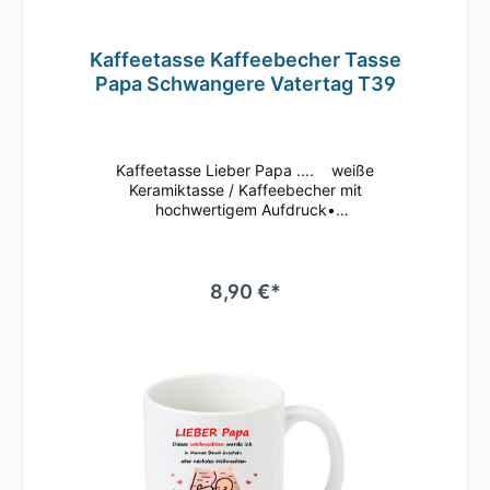
Kaffeetasse Kaffeebecher Tasse
Papa Schwangere Vatertag T39
Kaffeetasse Lieber Papa .... weiße
Keramiktasse / Kaffeebecher mit
hochwertigem Aufdruck•
mikrowellenbeständig • spülmaschinenfest
(überstehen mehr als 2.000 Spülgänge ohne
an Qualität zu verlieren)• Tassen Größe: ø
80mm , Höhe 96 mm Süße Tasse in weiß mit
8,90 €*
Motiv Geringe Farbabweichungen zum
Artikelbild aufgrund unterschiedlicher
Monitoreinstellungen möglich.