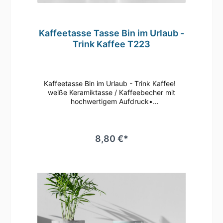
Kaffeetasse Tasse Bin im Urlaub -
Trink Kaffee T223
Kaffeetasse Bin im Urlaub - Trink Kaffee!
weiße Keramiktasse / Kaffeebecher mit
hochwertigem Aufdruck•
mikrowellenbeständig • spülmaschinenfest
(überstehen mehr als 2.000 Spülgänge ohne
an Qualität zu verlieren)• Tassen Größe: ø
80mm , Höhe 96 mm Süße Tasse in weiß mit
8,80 €*
Motiv Geringe Farbabweichungen zum
Artikelbild aufgrund unterschiedlicher
Monitoreinstellungen möglich.