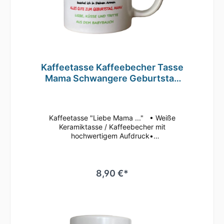
Kaffeetasse Kaffeebecher Tasse
Mama Schwangere Geburtstag
T19
Kaffeetasse "Liebe Mama ..." • Weiße
Keramiktasse / Kaffeebecher mit
hochwertigem Aufdruck•
mikrowellenbeständig • spülmaschinenfest
(überstehen mehr als 2.000 Spülgänge ohne
an Qualität zu verlieren)• Tassen Größe: ø
80mm , Höhe 96 mm Süße Tasse in weiß mit
8,90 €*
Motiv Geringe Farbabweichungen zum
Artikelbild aufgrund unterschiedlicher
Monitoreinstellungen möglich.